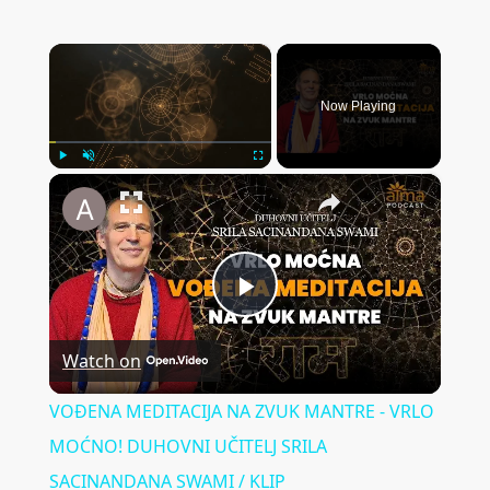
×
Now Playing
×
Play
Unmute
Fullscreen
VOĐENA MEDITACIJA NA ZVUK MANTRE - V
Play
Watch on
Video
VOĐENA MEDITACIJA NA ZVUK MANTRE - VRLO
MOĆNO! DUHOVNI UČITELJ SRILA
SACINANDANA SWAMI / KLIP